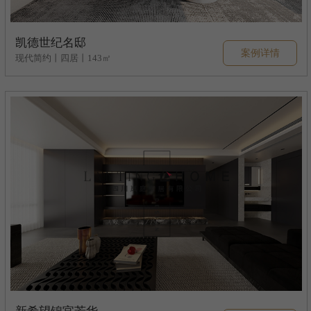
凯德世纪名邸
案例详情
现代简约丨四居丨143㎡