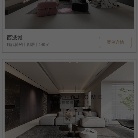
西派城
案例详情
现代简约丨四居丨140㎡