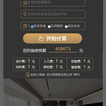
新房装修
旧房翻新
精装改造
345829
西府琅悦
案例详情
现代简约丨四居丨180㎡