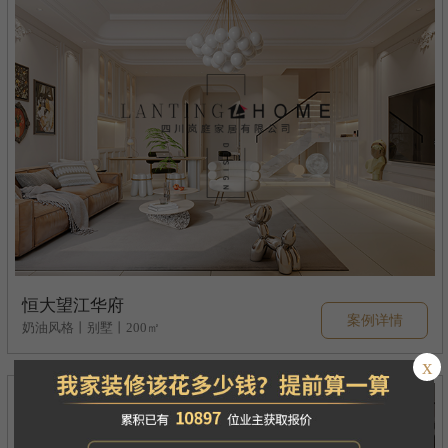
恒大望江华府
案例详情
奶油风格丨别墅丨200㎡
x