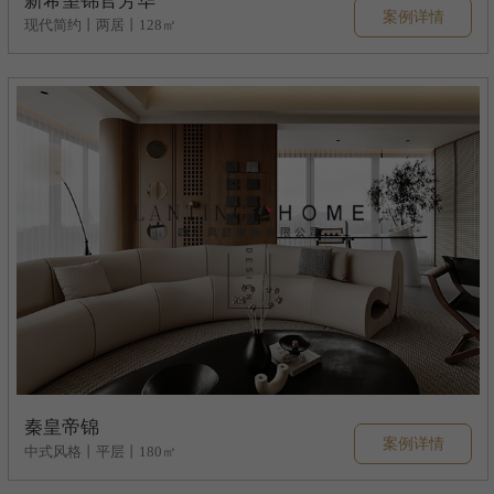
新希望锦官芳华
案例详情
现代简约丨两居丨128㎡
秦皇帝锦
案例详情
中式风格丨平层丨180㎡