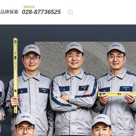
家装咨询
028-87736525
品牌探索