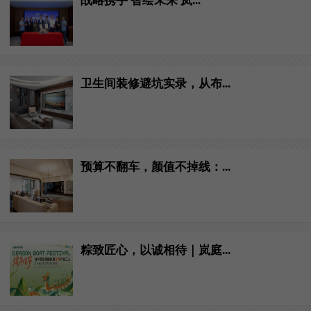
战略携手 智绘未来 岚...
卫生间装修避坑实录，从布...
预算不翻车，颜值不掉线：...
粽致匠心，以诚相待｜岚庭...