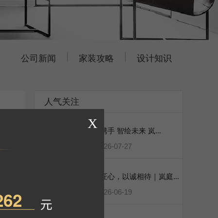
美城云庭 83平米
公司新闻
家装攻略
设计知识
中海右岸 165平米
人气关注
三利麓山城 156平米
战略携手 智绘未来 岚...
2026-07-27
保利康桥 123平米
粽致匠心，以诚相待｜岚庭...
，
2026-06-19
城南一号 175平米