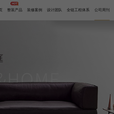
页
整装产品
装修案例
设计团队
全链工程体系
公司周刊