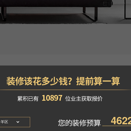
，颜值不掉线：这份“抓
在线咨询
|
预约装修
请查收！
抓大放小”的家装避坑指南请查收！"
超预算、入住后悔，大多是前期思路混乱、细节把控不到位。想要装出好
软装搭配、避坑细节四大重点。这份精简实用的家装攻略，适配普通家庭