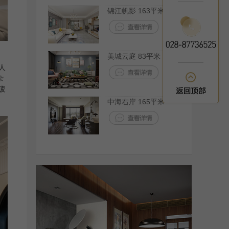
美城云庭 83平米
人
杂
中海右岸 165平米
疲
三利麓山城 156平米
保利康桥 123平米
城南一号 175平米