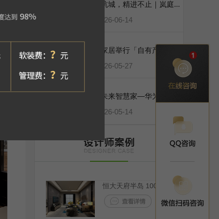
寻美杭城，精进不止｜岚庭...
2026-06-14
信和御龙山 135平米
岚庭家居举行「自有产业工...
2026-05-27
民族大学教师公寓 180
平米
岚庭未来智慧家—华为鸿蒙...
2026-05-14
国宾首府 130平米
恒大天府半岛 100平米
锦江帆影 163平米