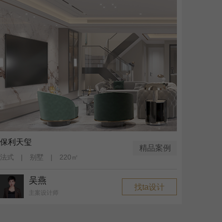
保利天玺
精品案例
法式 | 别墅 | 220㎡
吴燕
找ta设计
主案设计师