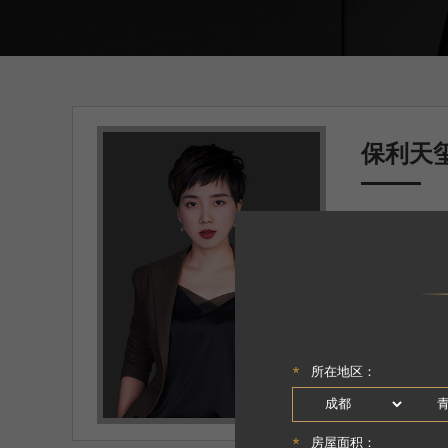
保利天
主案设计师
面积
：220㎡
户型
：别墅
设计理念
：追
千百度的意境