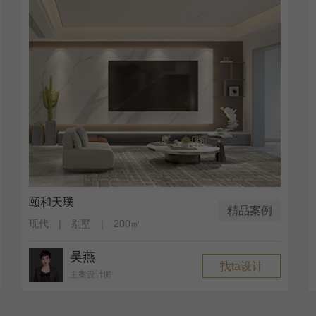
颐和天璞
精品案例
现代 | 别墅 | 200㎡
吴燕
找ta设计
主案设计师