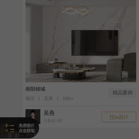
南阳锦城
精品案例
现代 | 五居 | 180㎡
吴燕
找ta设计
主案设计师