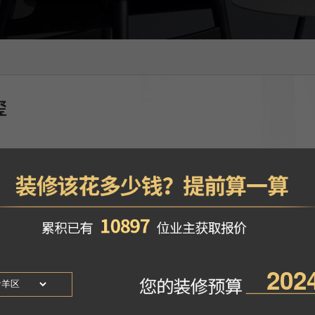
玺
-吴燕
风格
：法式轻奢
找TA设计
地区
：四川成都市
求空间的完美与完整性，保留与再造建筑原生态的一些东西，不拘泥于某
与效果……