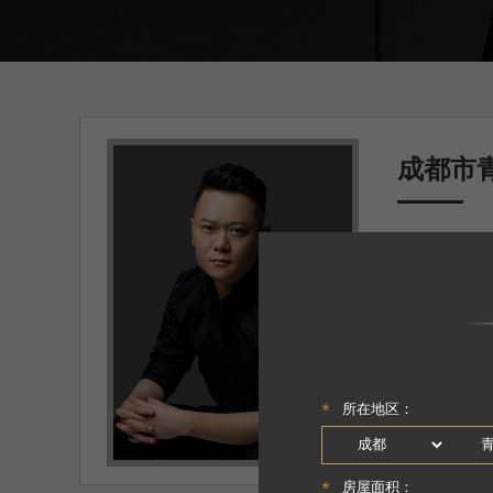
成都市
主案设计师
面积
：286㎡
户型
：跃层
设计理念
：1