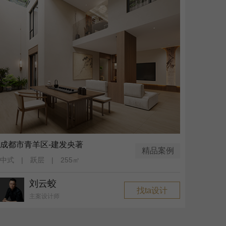
成都市青羊区-建发央著
精品案例
中式 | 跃层 | 255㎡
刘云蛟
找ta设计
主案设计师