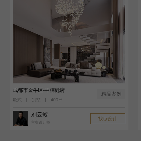
成都市金牛区-中楠樾府
精品案例
欧式 | 别墅 | 400㎡
刘云蛟
找ta设计
主案设计师