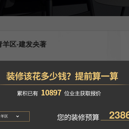
青羊区-建发央著
-刘云蛟
风格
：田园风格
找TA设计
地区
：四川成都市
6年设计深耕，从棱角分明到圆融通透，打磨出对客户需求的敏锐感知力。