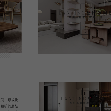
空间，形成挑
。粗犷的蘑菇