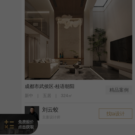
成都市武侯区-桂语朝阳
精品案例
新中 | 五居 | 324㎡
刘云蛟
找ta设计
主案设计师