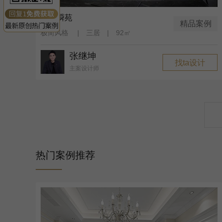
阳光瞬苑
精品案例
极简风格 | 三居 | 92㎡
张继坤
找ta设计
主案设计师
热门案例推荐