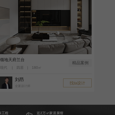
领地天府兰台
精品案例
现代 | 四居 | 180㎡
刘昂
找ta设计
全案设计师
标工程
近2万㎡家居展馆