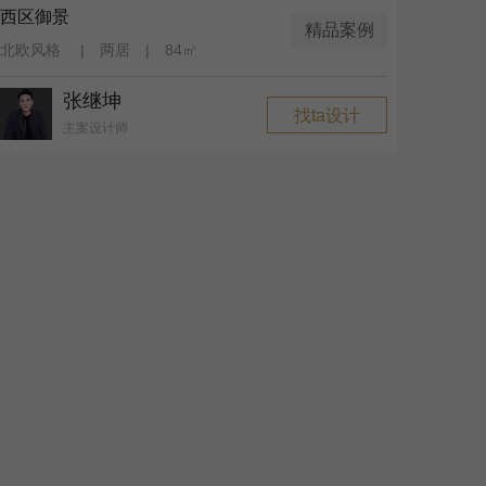
西区御景
精品案例
北欧风格 | 两居 | 84㎡
张继坤
找ta设计
主案设计师