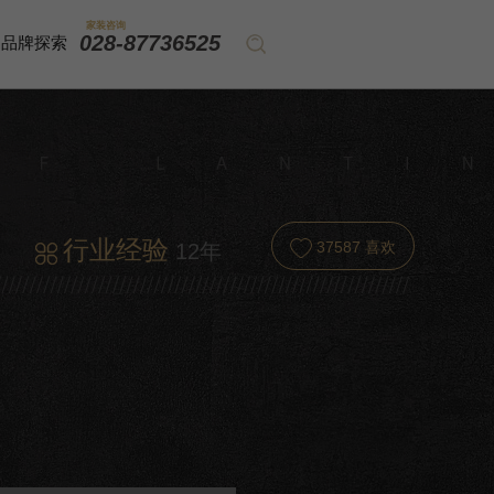
家装咨询
028-87736525
品牌探索
行业经验
37587
喜欢
12年