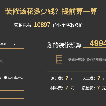
主要作品
旭辉金科棠府、 佳乐国际城、香澜半岛、保利湖心岛、