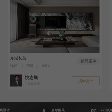
东湖长岛
精品案例
现代 | 四居 | 168㎡
姚志鹏
找ta设计
主案设计师
案设计
全球集采
278岚