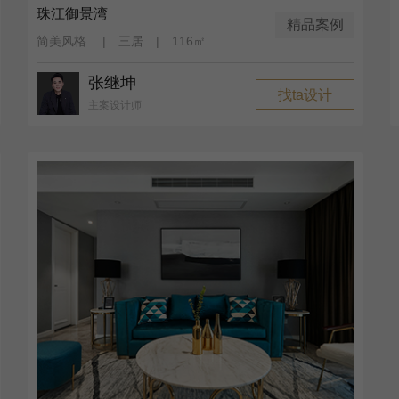
珠江御景湾
精品案例
简美风格 | 三居 | 116㎡
张继坤
找ta设计
主案设计师