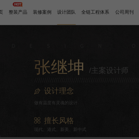
页
整装产品
装修案例
设计团队
全链工程体系
公司周刊
张继坤
/主案设计师
设计理念
做有温度有灵魂的设计
擅长风格
现代、港式、新美、新中式