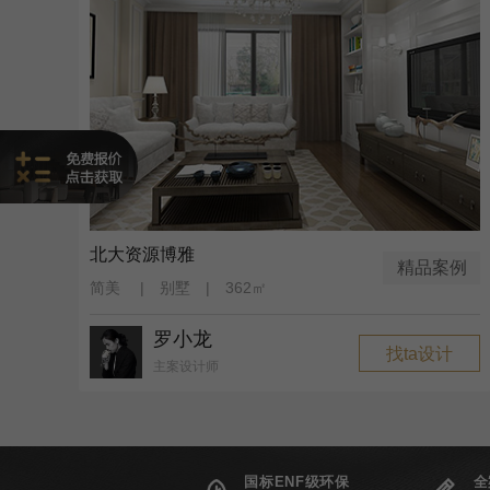
北大资源博雅
精品案例
简美 | 别墅 | 362㎡
罗小龙
找ta设计
主案设计师
国标ENF级环保
全