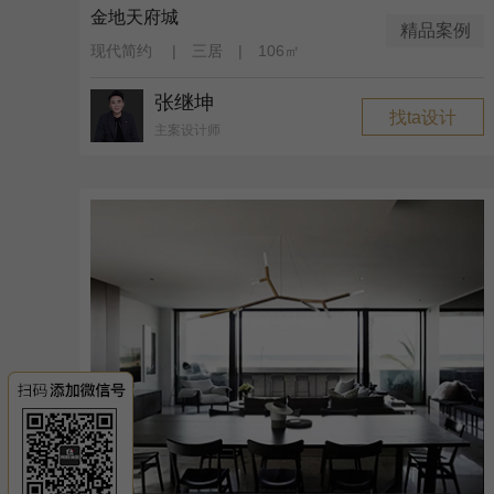
金地天府城
精品案例
现代简约 | 三居 | 106㎡
张继坤
找ta设计
主案设计师