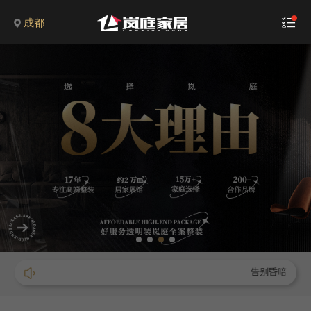
成都
告别昏暗廉价吸顶灯，