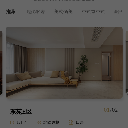
推荐
现代/轻奢
美式/简美
中式/新中式
全部
01
/
02
东苑E区
154㎡
北欧风格
四居