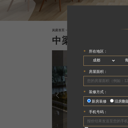
岚庭首页
>
VR楼盘案例
>
中梁云玺台
中梁云玺台
期房在售
洋房