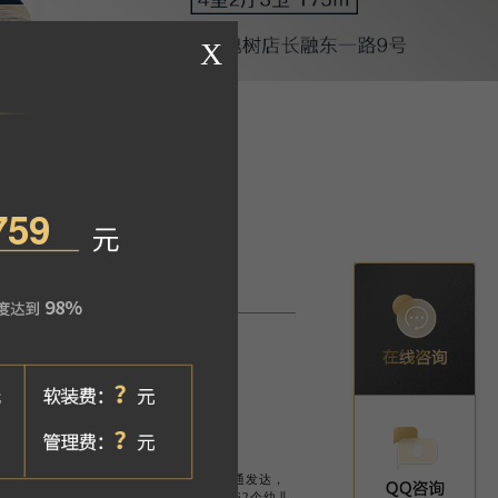
日已开盘
与和悦路交汇处
63个
;当期户数：288
直线3km范围内有11个地铁站，轨道交通发达，
为便捷。 教育配套：直线3km范围内有62个幼儿