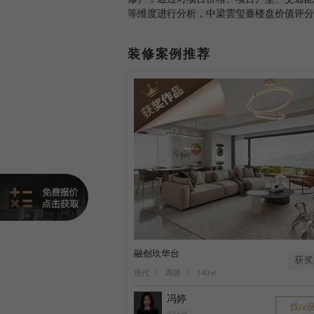
等维度进行分析，中梁雲玺臺楼盘价值评分为
装修案例推荐
融创玖华台
获奖
现代 | 四居 | 140㎡
冯婷
找ta