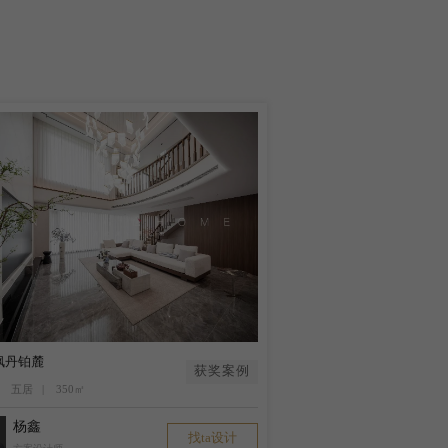
枫丹铂麓
获奖案例
 五居 | 350㎡
杨鑫
找ta设计