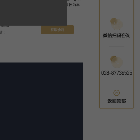
，9个中学。 生活配套：楼盘周边医疗资源较为丰
提供了保障。 楼盘...
断1份
获取诊断
话：