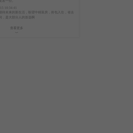
度差一些。
15 10:34:41
B户型
C户型
预售
期待未来的新生活，盼望中精装房，拎包入住，省去
居室
3室2厅2卫
户型居室
3室2厅2卫
间，是大部分人的首选啊
面积
约135平
建筑面积
约143平
查看更多