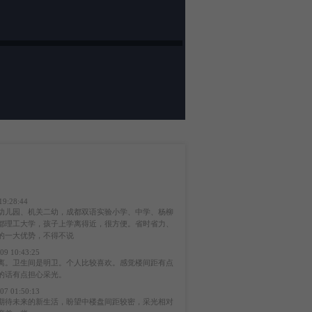
19:28:44
幼儿园、机关二幼，成都双语实验小学、中学、杨柳
都理工大学，孩子上学离得近，很方便。省时省力、
的一大优势，不得不说
09 10:43:25
离。卫生间是明卫。个人比较喜欢。感觉楼间距有点
的话有点担心采光。
07 01:50:13
期待未来的新生活，盼望中楼盘间距较密，采光相对