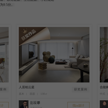
9.5分。
人居柏云庭
合能
案例
获奖案例
原木 | 四居 | 138㎡
中式 |
彭应攀
设计
找ta设计