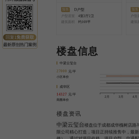
D户型
预售
预售
户型居室
4室2厅2卫
户型
建筑面积
约169平
建筑
楼盘信息
中梁云玺台
27000
元/平
小区单价
成华区
14327
元/平
商圈单价
楼盘资讯
中梁云玺台
楼盘位于成都成华槐树店路
限公司精心打造，项目正持续推售中，最新参
修），通过对项目价格、项目户型、交通配