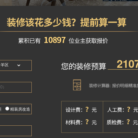
普通住宅
地铁沿线
近学校
27000
元/平
参考均价
开盘时间
2020年10月29
楼盘户型
3室(3),4室(2)
楼盘地址
成华区槐树店路
楼盘物业
中梁物业
容积率
2.5
绿化率
35%
停车位
地下普通车位11
户数规划
总户数： 692户
项目介绍
交通配套：周边
周边公共交通极