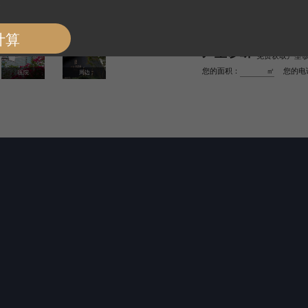
园，19个小学
富，为医疗需求
户型诊断
免费获取户型诊
您的面积：
㎡
您的电
医院
周边