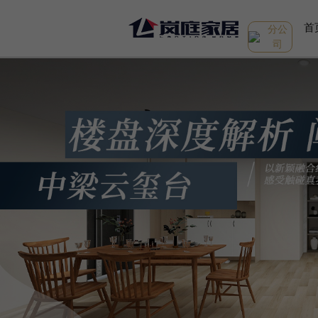
首
分公
司