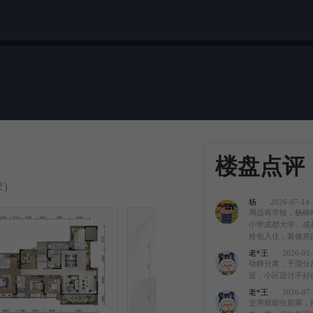
楼盘点评
)
杨
2026-07-14 
周边有学校，杨柳
小学成都大学、成
拎包入住，装修房
老*王
2026-01-
动静分离，干湿分
近，小区设计不好
老*王
2026-07-
交房就能住新家，