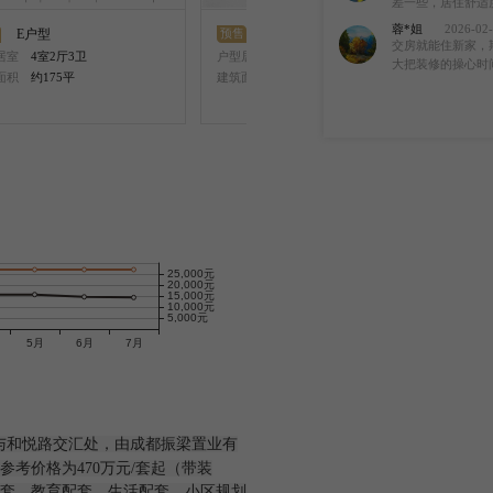
差一些，居住舒适
蓉*姐
2026-02-
E户型
A户型
预售
预售
交房就能住新家，
居室
4室2厅3卫
户型居室
3室3厅2卫
户型
大把装修的操心时
面积
约175平
建筑面积
约129平
建筑
与和悦路交汇处，由成都振梁置业有
考价格为470万元/套起（带装
套、教育配套、生活配套、小区规划