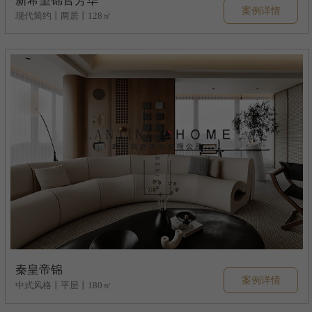
新希望锦官芳华
案例详情
现代简约丨两居丨128㎡
秦皇帝锦
案例详情
中式风格丨平层丨180㎡