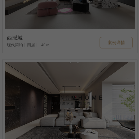
西派城
案例详情
现代简约丨四居丨140㎡