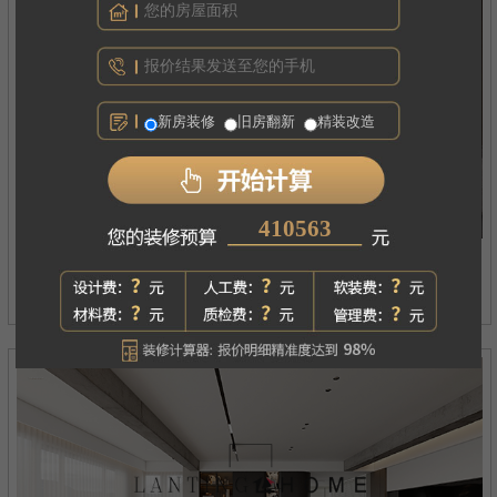
新房装修
旧房翻新
精装改造
275382
西府琅悦
案例详情
现代简约丨四居丨180㎡