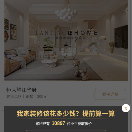
恒大望江华府
案例详情
奶油风格丨别墅丨200㎡
x