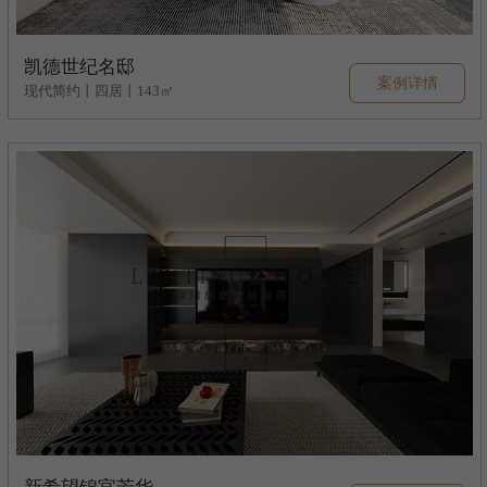
凯德世纪名邸
案例详情
现代简约丨四居丨143㎡