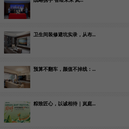
战略携手 智绘未来 岚...
卫生间装修避坑实录，从布...
预算不翻车，颜值不掉线：...
粽致匠心，以诚相待｜岚庭...