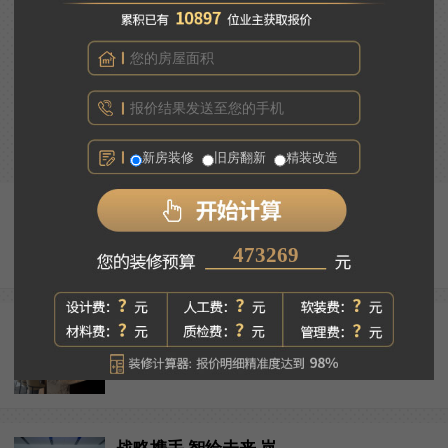
告别昏暗廉价吸顶灯，大平层全屋灯光应该怎么装？
往期回顾
新房装修
旧房翻新
精装改造
告别昏暗廉价吸顶灯，大平...
473269
意式轻奢：经久耐看的高级...