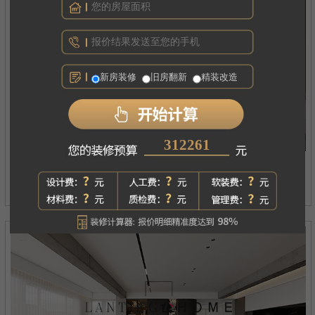
新房装修
旧房翻新
精装改造
244978
西府琅悦
案例详情
现代简约丨四居丨180㎡