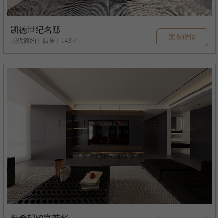
凯德世纪名邸
案例详情
现代简约丨四居丨143㎡