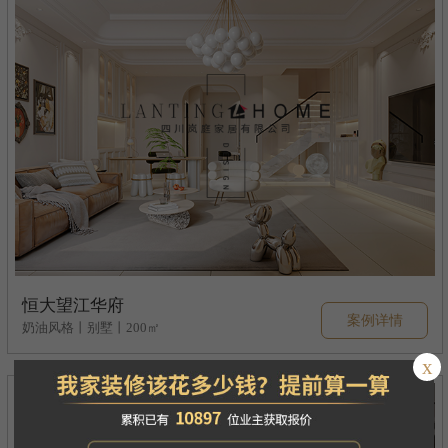
恒大望江华府
案例详情
奶油风格丨别墅丨200㎡
x