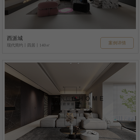
西派城
案例详情
现代简约丨四居丨140㎡