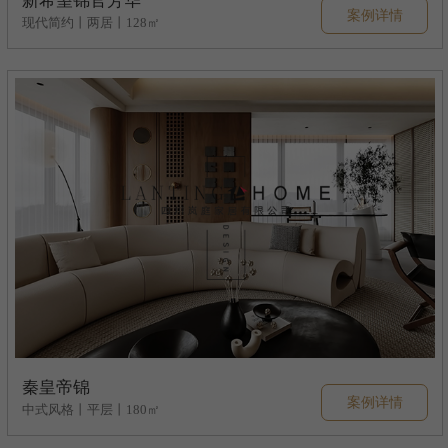
新希望锦官芳华
案例详情
现代简约丨两居丨128㎡
秦皇帝锦
案例详情
中式风格丨平层丨180㎡