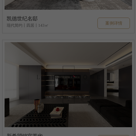
凯德世纪名邸
案例详情
现代简约丨四居丨143㎡