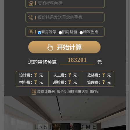
新房装修
旧房翻新
精装改造
271067
西府琅悦
案例详情
现代简约丨四居丨180㎡