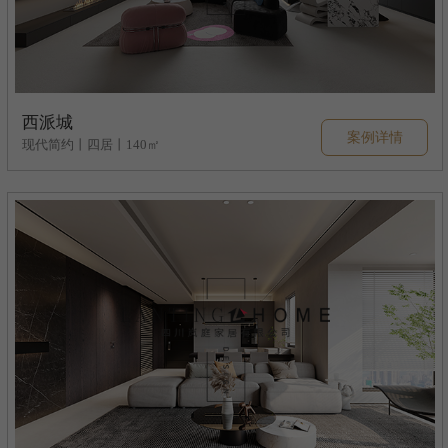
西派城
案例详情
现代简约丨四居丨140㎡