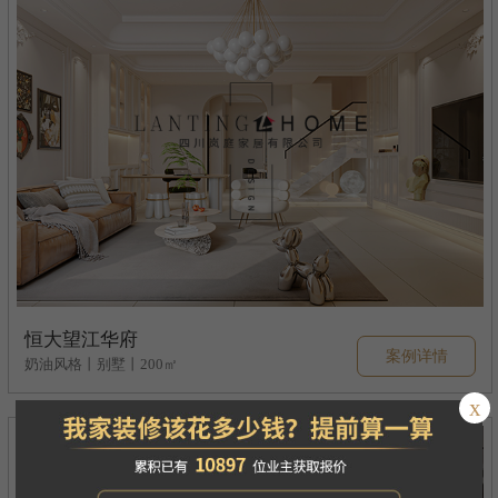
恒大望江华府
案例详情
奶油风格丨别墅丨200㎡
x