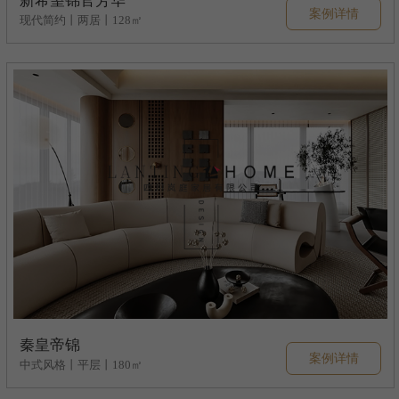
新希望锦官芳华
案例详情
现代简约丨两居丨128㎡
秦皇帝锦
案例详情
中式风格丨平层丨180㎡