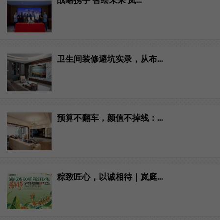
战略携手 智绘未来 岚...
卫生间装修避坑实录，从布...
预算不翻车，颜值不掉线：...
粽致匠心，以诚相待｜岚庭...