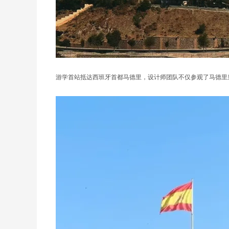
游学首站抵达西班牙首都马德里，设计师团队不仅参观了马德里