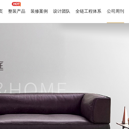
页
整装产品
装修案例
设计团队
全链工程体系
公司周刊