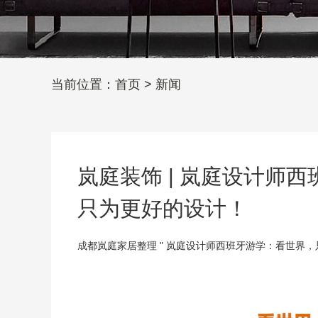
当前位置：首页 > 新闻
岚庭装饰 | 岚庭设计师
只为更好的设计！
成都岚庭家居整理 " 岚庭设计师西班牙游学：看世界，