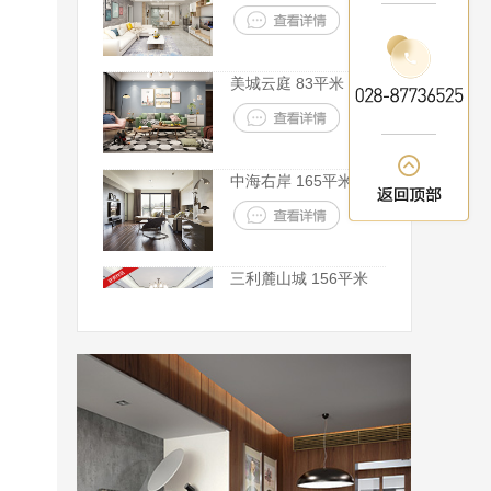
美城云庭 83平米
中海右岸 165平米
三利麓山城 156平米
保利康桥 123平米
城南一号 175平米