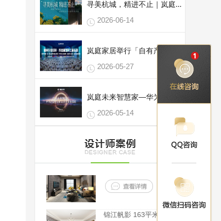
寻美杭城，精进不止｜岚庭...
2026-06-14
信和御龙山 135平米
岚庭家居举行「自有产业工...
2026-05-27
民族大学教师公寓 180
平米
岚庭未来智慧家—华为鸿蒙...
国宾首府 130平米
2026-05-14
恒大天府半岛 100平米
锦江帆影 163平米