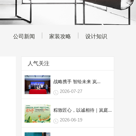
美城云庭 83平米
公司新闻
家装攻略
设计知识
中海右岸 165平米
人气关注
三利麓山城 156平米
战略携手 智绘未来 岚...
2026-07-27
保利康桥 123平米
粽致匠心，以诚相待｜岚庭...
2026-06-19
城南一号 175平米